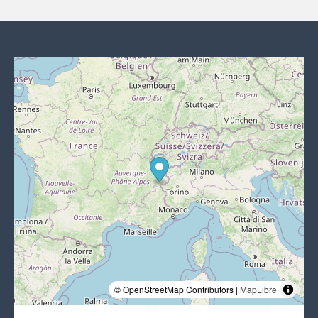
© OpenStreetMap Contributors |
MapLibre